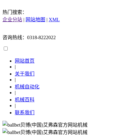
热门搜索：
企业分站
|
网站地图
|
XML
咨询热线：0318-8222022
网站首页
|
关于我们
|
机械自动化
|
机械百科
|
联系我们