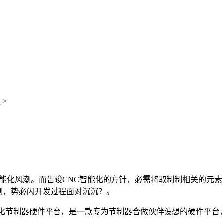
化
>
智能化风潮。而告竣CNC智能化的方针，必需将取制制相关的元素
制，势必闪开发过程面对沉沉？。
化节制器硬件平台，是一款专为节制器合做伙伴设想的硬件平台，