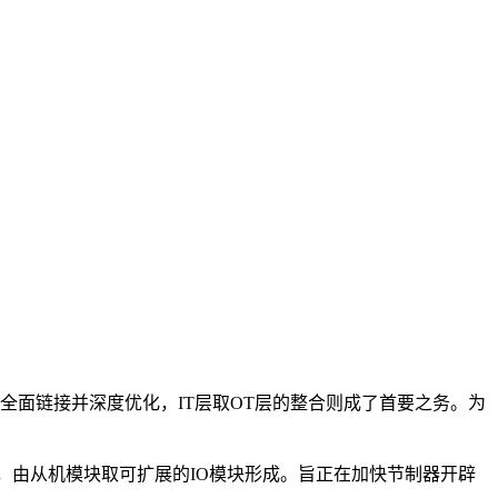
全面链接并深度优化，IT层取OT层的整合则成了首要之务。为
由从机模块取可扩展的IO模块形成。旨正在加快节制器开辟