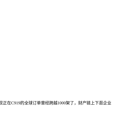
正在C919的全球订单曾经跨越1000架了，财产链上下逛企业