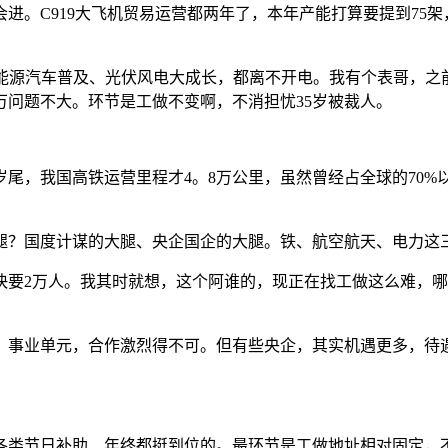
919大飞机贸易运营都两年了，本年产能打算要提到75架，2
源汽车普及、光伏风电大成长，都离不开电。我有个表哥，之
问题不大。环节是工做不变啊，不消担忧35岁被裁人。
尾，我国高铁运营里程才4。8万公里，虽然曾经占全球的70
？国度计谋的大腿、央企国企的大腿。铁、航空航天、电力这三
快要2万人。我其时就想，这个阿谁的，现正在找工做这么难，
事业单元，合作激烈得不可。但有些央企，其实机遇更多，待遇
类节日补助、年终都挺到位的。最环节是工做地址相对固定，