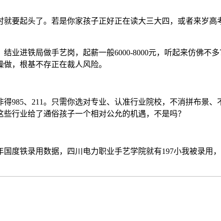
招顿时就要起头了。若是你家孩子正好正在读大三大四，或者来岁
进铁局做手艺岗，起薪一般6000-8000元，听起来仿佛不
操做，根基不存正在裁人风险。
985、211。只需你选对专业、认准行业院校，不消拼布景、
这些行业给了通俗孩子一个相对公允的机遇，不是吗？
国度铁录用数据，四川电力职业手艺学院就有197小我被录用