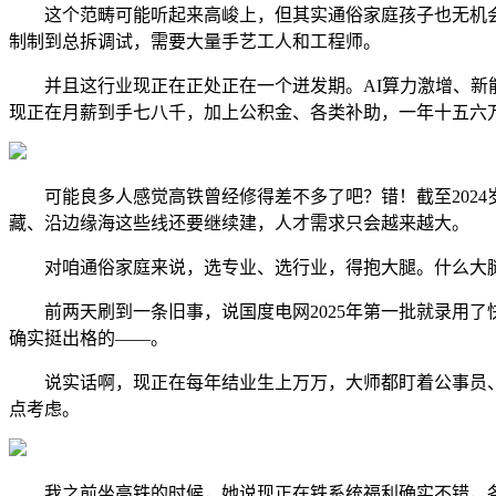
这个范畴可能听起来高峻上，但其实通俗家庭孩子也无机会进。C
制制到总拆调试，需要大量手艺工人和工程师。
并且这行业现正在正处正在一个迸发期。AI算力激增、新能
现正在月薪到手七八千，加上公积金、各类补助，一年十五六万
可能良多人感觉高铁曾经修得差不多了吧？错！截至2024岁
藏、沿边缘海这些线还要继续建，人才需求只会越来越大。
对咱通俗家庭来说，选专业、选行业，得抱大腿。什么大腿
前两天刷到一条旧事，说国度电网2025年第一批就录用了
确实挺出格的——。
说实话啊，现正在每年结业生上万万，大师都盯着公事员、
点考虑。
我之前坐高铁的时候，她说现正在铁系统福利确实不错，各