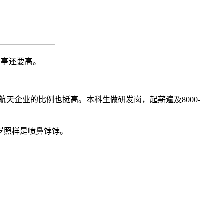
岗亭还要高。
天企业的比例也挺高。本科生做研发岗，起薪遍及8000-
岁照样是喷鼻饽饽。