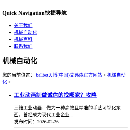
Quick Navigation
快捷导航
关于我们
机械自动化
机械百科
联系我们
机械自动化
您的当前位置：
ballbet贝博(中国)艾弗森官方网站
>
机械自动
化
>
工业动画制做诚信的找哪家？攻略
三维工业动画，做为一种高效且精准的手艺可视化东
西，曾经成为现代工业企业...
发布时间：2026-02-26