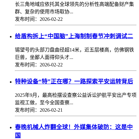
长三角地域应依托其全球领先的分析性高端配备财产集
群、复杂的使用市场取协...
发布时间：2026-02-22
给盾构拆上“中国脑”上海制制春节冲刺调试二
锡望号的头部刀盘曲径超14米，近五层楼高，仿佛钢铁
巨兽，坐鄙人面得仰头才...
发布时间：2026-02-22
特种设备“特”正在哪？一路探索平安运转背后
2025年9月，最高检摆设查察公益诉讼护航平安出产专项
监视工做，至今全国查察...
发布时间：2026-02-21
春晚机械人炸翻全球！外媒集体破防：这是中
国